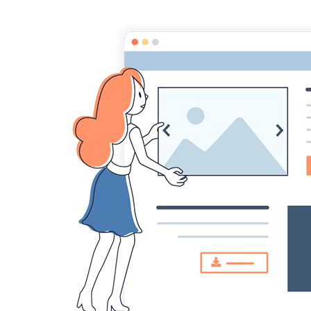
Accueil
Album
Le Grau-du-Roi
Vague au G