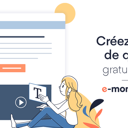
Page d'accueil
Le Grau-du
Vague au Grau-du-Roi
rau-du-Roi