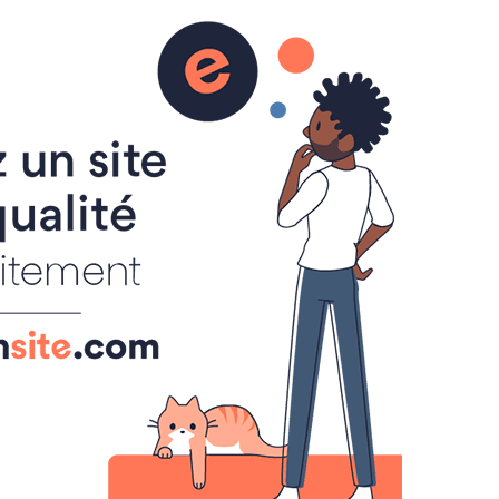
-Roi en vidéo
Le Grau-du-Roi
°C
30
Ciel dégagé
Min: 30 °C | Max: 30 °C |
Vent: 18 kmh 335°
Locations
Le Grau-du-Roi
Port-Camargue