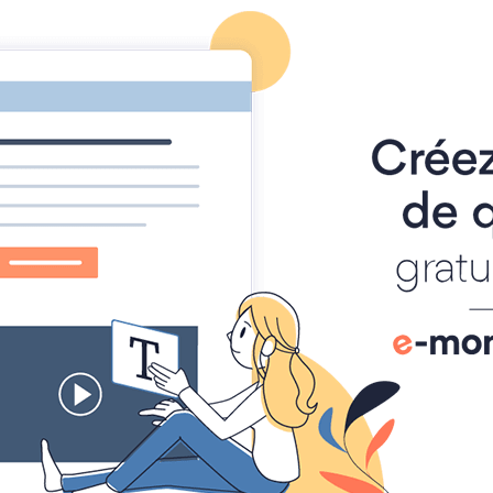
5057069909364703232 n 2
66896833752121
364703232 n 2