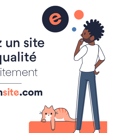
Videos
Le Grau-du-Roi
°C
33
Klarer Himmel
Min: 33 °C | Max: 33 °C |
Wind: 11 kmh 299°
Ferienhaus
Le Grau-du-Roi
Port-Camargue
Vermietung