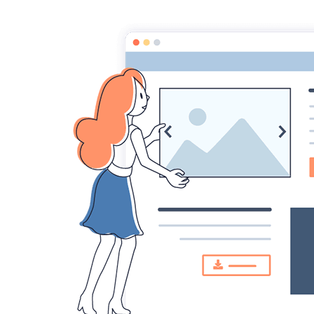
Startseite
Fotos
Grau-du-Roi
87855831 866896833752121 
87855831 8
5057069909