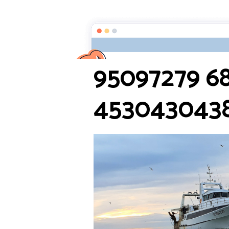
Startseite
Fotos
Camargue
9
95097279 6
4530430438