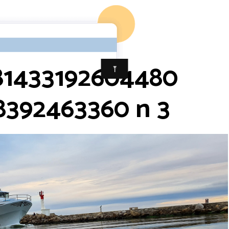
5097279 681433192604480 4530430438392463360 n 3
81433192604480
392463360 n 3