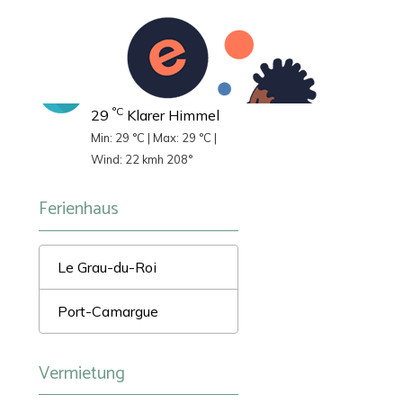
Videos
Le Grau-du-Roi
°C
29
Klarer Himmel
Min: 29 °C | Max: 29 °C |
Wind: 22 kmh 208°
Ferienhaus
Le Grau-du-Roi
Port-Camargue
Vermietung